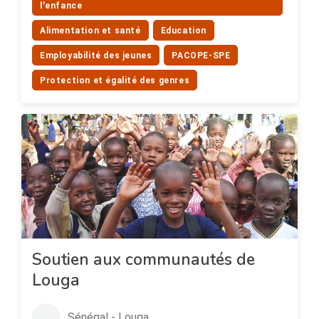
l'enfance
Alimentation et santé
Education
Employabilité des jeunes
PACOPE-SPE
Protection et égalité des genres
Soutien aux communautés de
Louga
Sénégal - Louga