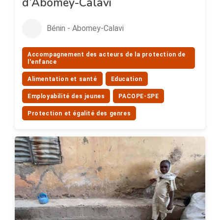
d’Abomey-Calavi
Bénin - Abomey-Calavi
Accompagnement des acteurs de la protection de
l'enfance
Alimentation et santé
Education
Employabilité des jeunes
PACOPE-SPE
Protection et égalité des genres