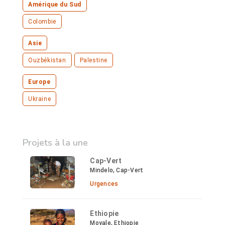
Amérique du Sud
Colombie
Asie
Ouzbékistan
Palestine
Europe
Ukraine
Projets à la une
Cap-Vert
Mindelo, Cap-Vert
Urgences
Ethiopie
Moyale, Ethiopie