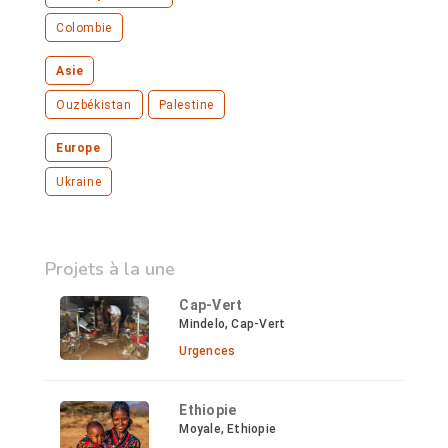
Colombie
Asie
Ouzbékistan
Palestine
Europe
Ukraine
Projets à la une
Cap-Vert
Mindelo, Cap-Vert
Urgences
Ethiopie
Moyale, Ethiopie