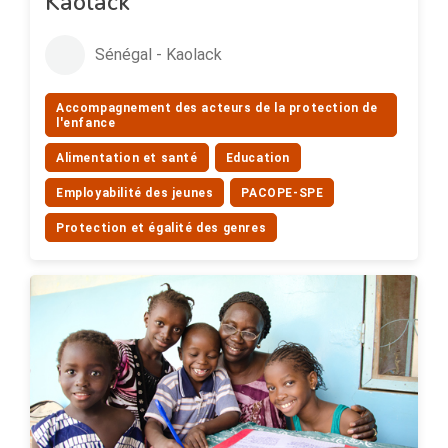
Kaolack
Sénégal - Kaolack
Accompagnement des acteurs de la protection de
l'enfance
Alimentation et santé
Education
Employabilité des jeunes
PACOPE-SPE
Protection et égalité des genres