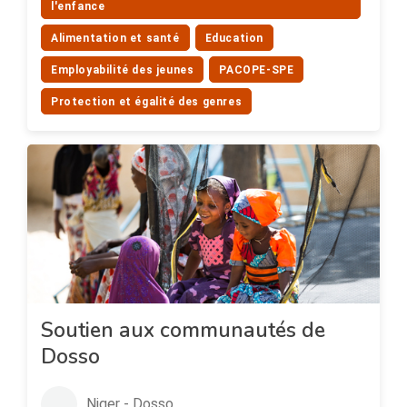
l'enfance
Alimentation et santé
Education
Employabilité des jeunes
PACOPE-SPE
Protection et égalité des genres
Soutien aux communautés de
Dosso
Niger - Dosso