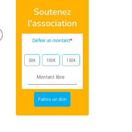
Soutenez
l'association
Définir un montant
*
50€
100€
150€