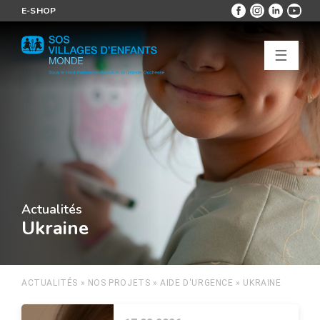
E-SHOP
☰
Actualités
Ukraine
ACTUALITÉS
»
NOS PROJETS
»
AIDE D'URGENCE
»
UKRAINE