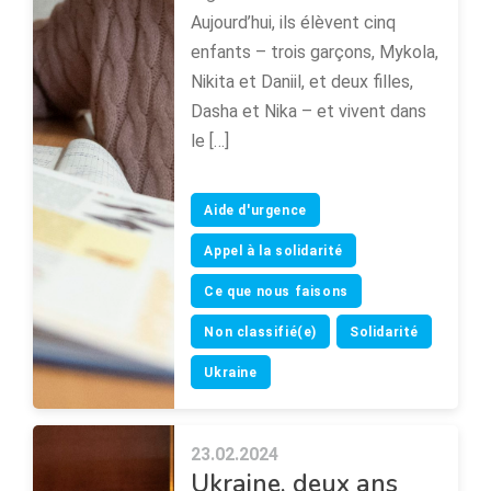
Aujourd’hui, ils élèvent cinq
enfants – trois garçons, Mykola,
Nikita et Daniil, et deux filles,
Dasha et Nika – et vivent dans
le […]
Aide d'urgence
Appel à la solidarité
Ce que nous faisons
Non classifié(e)
Solidarité
Ukraine
23.02.2024
Ukraine, deux ans