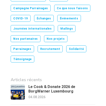
Campagne Parrainages
Ce que nous faisons
COVID-19
Échanges
Événements
Journées internationales
Mailings
Nos partenaires
Nos projets
Parrainages
Recrutement
Solidarité
Témoignage
Articles récents
Le Cook & Donate 2026 de
BorgWarner Luxembourg
04.08.2026