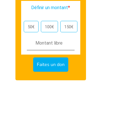
Définir un montant
*
50€
100€
150€