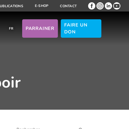
E-SHOP
UBLICATIONS
CONTACT
FAIRE UN
PARRAINER
FR
DON
oir